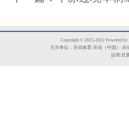
Copyright © 2015-2022 Powered by 
主办单位：乐动体育-乐动（中国）-乐动（中
运维:甘