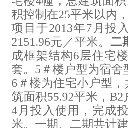
宅楼4幢，总建筑面积1
积控制在25平米以内
项目于2013年7月投
2151.96元／平米。
二
成框架结构6层住宅楼2
套。5＃楼户型为宿舍型
6＃楼为住宅小户型，
筑面积55.92平米，B
4月投入使用，完成投资
米。一期、二期共计建成