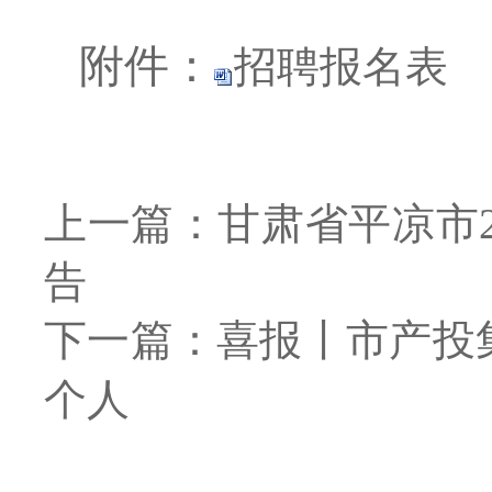
附件：
招聘报名表
上一篇：甘肃省平凉市2
告
下一篇：喜报丨市产投
个人