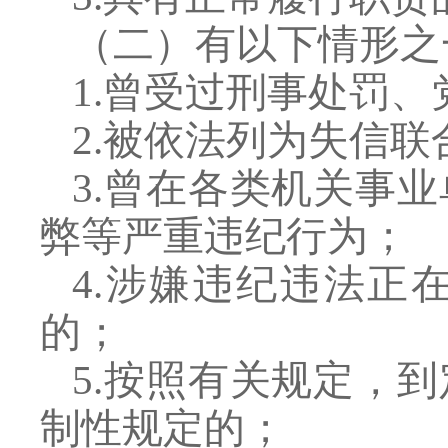
（二）有以下情形之
1.曾受过刑事处罚
2.被依法列为失信
3.曾在各类机关事
弊等严重违纪行为；
4.涉嫌违纪违法正
的；
5.按照有关规定，
制性规定的；