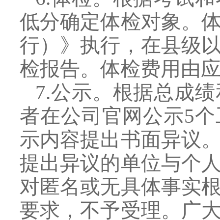
低分确定体检对象。
行）》执行，在县级
检报告。体检费用由
7.公示。根据总成
者在公司官网公示5
示内容提出书面异议
提出异议的单位与个
对匿名或无具体事实
要求，不予受理。广