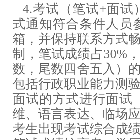
4.考试（笔试+面
式通知符合条件人员
箱，并保持联系方式
制，笔试成绩占30%
数，尾数四舍五入）
包括行政职业能力测
面试的方式进行面试
维、语言表达、临场
考生出现考试综合成