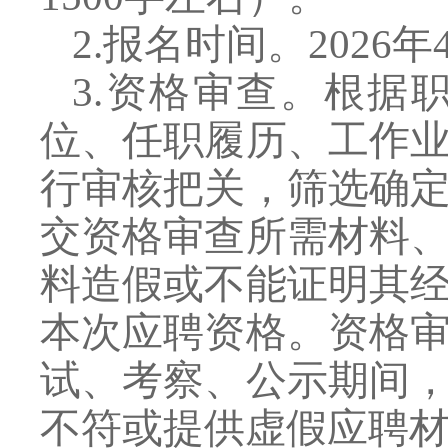
2.报名时间。2026年4
3.资格审查。根据
位、任职履历、工作
行审核把关，筛选确
交资格审查所需材料
料造假或不能证明其
本次应聘资格。资格
试、考察、公示期间
不符或提供虚假应聘