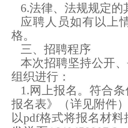
6.法律、法规规定的
应聘人员如有以上
格。
三、招聘程序
本次招聘坚持公开、
组织进行：
1.网上报名。符合
报名表》（详见附件
以pdf格式将报名材