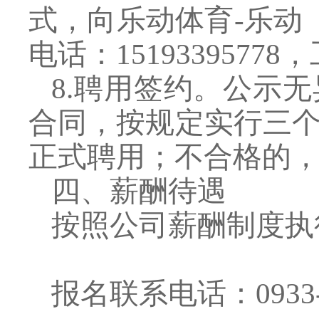
式，向乐动体育-乐动
电话：15193395778，
8.聘用签约。公示
合同，按规定实行三
正式聘用；不合格的
四、薪酬待遇
按照公司薪酬制度执
报名联系电话：0933-8