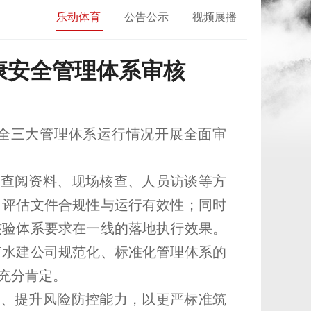
乐动体育
公告公示
视频展播
康安全管理体系审核
全三大管理体系运行情况开展全面审
、查阅资料、现场核查、人员访谈等方
，评估文件合规性与运行有效性；同时
核验体系要求在一线的落地执行效果。
着水建公司规范化、标准化管理体系的
充分肯定。
础、提升风险防控能力，以更严标准筑