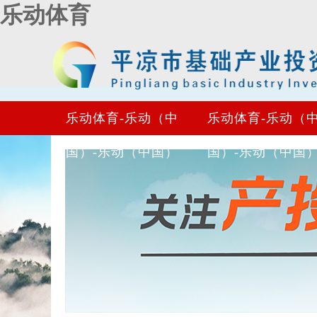
乐动体育
乐动体育-乐动（中
乐动体育-乐动（
国）-乐动（中国）
国）-乐动（中国