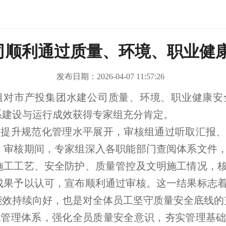
司顺利通过质量、环境、职业健
发布日期：2026-04-07 11:57:26
组对市产投集团水建公司质量、环境、职业健康安
系建设与运行成效获得专家组充分肯定。
、提升规范化管理水平展开，审核组通过听取汇报
。审核期间，专家组深入各职能部门查阅体系文件
施工工艺、安全防护、质量管控及文明施工情况，
成果予以认可，宣布顺利通过审核。这一结果标志
能效持续向好，也是对全体员工坚守质量安全底线的
化管理体系，强化全员质量安全意识，夯实管理基