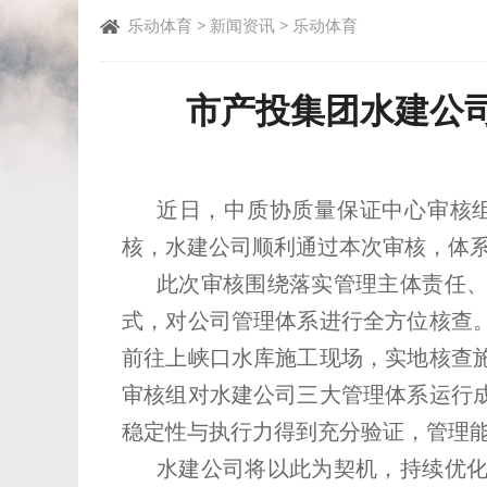
乐动体育
>
新闻资讯
>
乐动体育
市产投集团水建公
近日，中质协质量保证中心审核
核，水建公司顺利通过本次审核，体
此次审核围绕落实管理主体责任
式，对公司管理体系进行全方位核查
前往上峡口水库施工现场，实地核查
审核组对水建公司三大管理体系运行
稳定性与执行力得到充分验证，管理
水建公司将以此为契机，持续优