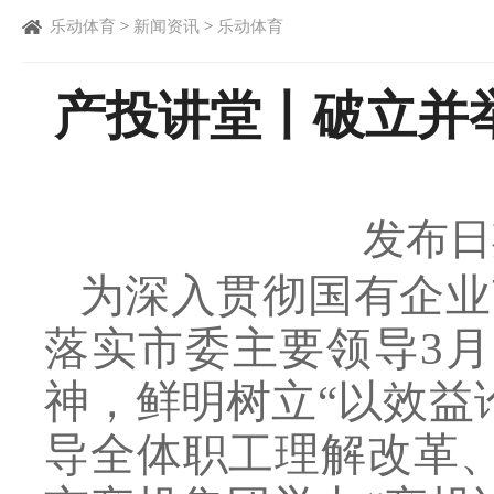
乐动体育
>
新闻资讯
>
乐动体育
产投讲堂丨破立并
发布日期：
为深入贯彻国有企业
落实市委主要领导3
神，鲜明树立“以效益
导全体职工理解改革、